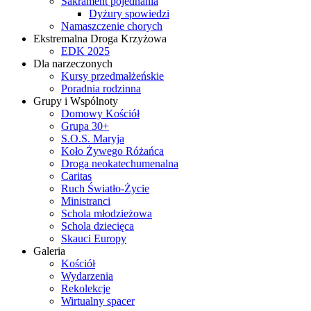
Sakrament pojednania
Dyżury spowiedzi
Namaszczenie chorych
Ekstremalna Droga Krzyżowa
EDK 2025
Dla narzeczonych
Kursy przedmałżeńskie
Poradnia rodzinna
Grupy i Wspólnoty
Domowy Kościół
Grupa 30+
S.O.S. Maryja
Koło Żywego Różańca
Droga neokatechumenalna
Caritas
Ruch Światło-Życie
Ministranci
Schola młodzieżowa
Schola dziecięca
Skauci Europy
Galeria
Kościół
Wydarzenia
Rekolekcje
Wirtualny spacer