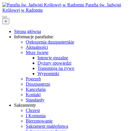
Parafia św. Jadwigi
Królowej w Radomiu
×
Strona główna
Informacje parafialne
Ogłoszenia duszpasterskie
Aktualności
Msze święte
Intencje mszalne
Dyżury spowiedzi
Transmisja na żywo
Wypominki
Pogrzeb
Duszpasterze
Kancelaria
Kontakt
Standardy
Sakramenty
Chrzest
I Komunia
Bierzmowanie
Sakrament małżeństwa