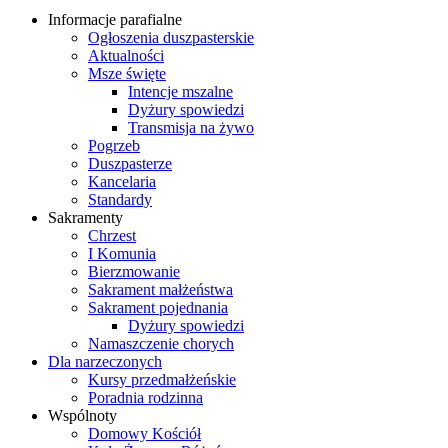
Informacje parafialne
Ogłoszenia duszpasterskie
Aktualności
Msze święte
Intencje mszalne
Dyżury spowiedzi
Transmisja na żywo
Pogrzeb
Duszpasterze
Kancelaria
Standardy
Sakramenty
Chrzest
I Komunia
Bierzmowanie
Sakrament małżeństwa
Sakrament pojednania
Dyżury spowiedzi
Namaszczenie chorych
Dla narzeczonych
Kursy przedmałżeńskie
Poradnia rodzinna
Wspólnoty
Domowy Kościół