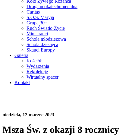
Koło Żywego Różańca
Droga neokatechumenalna
Caritas
S.O.S. Maryja
Grupa 30+
Ruch Światło-Życie
Ministranci
Schola młodzieżowa
Schola dziecięca
Skauci Europy
Galeria
Kościół
Wydarzenia
Rekolekcje
Wirtualny spacer
Kontakt
niedziela, 12 marzec 2023
Msza Św. z okazji 8 rocznicy