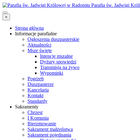
Parafia św. Jadwigi Kr
×
Strona główna
Informacje parafialne
Ogłoszenia duszpasterskie
Aktualności
Msze święte
Intencje mszalne
Dyżury spowiedzi
Transmisja na żywo
Wypominki
Pogrzeb
Duszpasterze
Kancelaria
Kontakt
Standardy
Sakramenty
Chrzest
I Komunia
Bierzmowanie
Sakrament małżeństwa
Sakrament pojednania