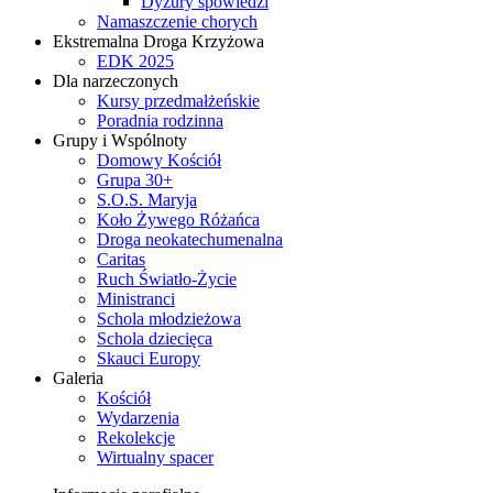
Dyżury spowiedzi
Namaszczenie chorych
Ekstremalna Droga Krzyżowa
EDK 2025
Dla narzeczonych
Kursy przedmałżeńskie
Poradnia rodzinna
Grupy i Wspólnoty
Domowy Kościół
Grupa 30+
S.O.S. Maryja
Koło Żywego Różańca
Droga neokatechumenalna
Caritas
Ruch Światło-Życie
Ministranci
Schola młodzieżowa
Schola dziecięca
Skauci Europy
Galeria
Kościół
Wydarzenia
Rekolekcje
Wirtualny spacer