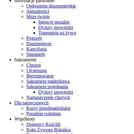
Informacje parafialne
Ogłoszenia duszpasterskie
Aktualności
Msze święte
Intencje mszalne
Dyżury spowiedzi
Transmisja na żywo
Pogrzeb
Duszpasterze
Kancelaria
Standardy
Sakramenty
Chrzest
I Komunia
Bierzmowanie
Sakrament małżeństwa
Sakrament pojednania
Dyżury spowiedzi
Namaszczenie chorych
Dla narzeczonych
Kursy przedmałżeńskie
Poradnia rodzinna
Wspólnoty
Domowy Kościół
Koło Żywego Różańca