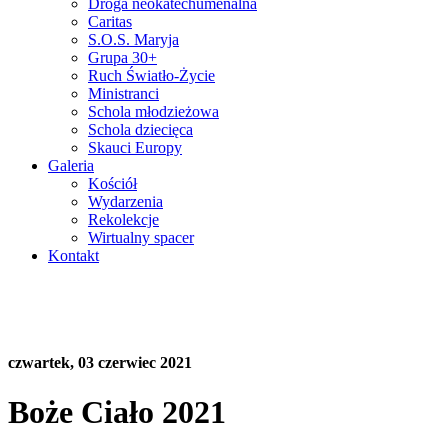
Droga neokatechumenalna
Caritas
S.O.S. Maryja
Grupa 30+
Ruch Światło-Życie
Ministranci
Schola młodzieżowa
Schola dziecięca
Skauci Europy
Galeria
Kościół
Wydarzenia
Rekolekcje
Wirtualny spacer
Kontakt
czwartek, 03 czerwiec 2021
Boże Ciało 2021