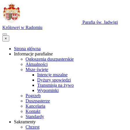
Parafia św. Jadwigi
Królowej w Radomiu
×
Strona główna
Informacje parafialne
Ogłoszenia duszpasterskie
Aktualności
Msze święte
Intencje mszalne
Dyżury spowiedzi
Transmisja na żywo
Wypominki
Pogrzeb
Duszpasterze
Kancelaria
Kontakt
Standardy
Sakramenty
Chrzest