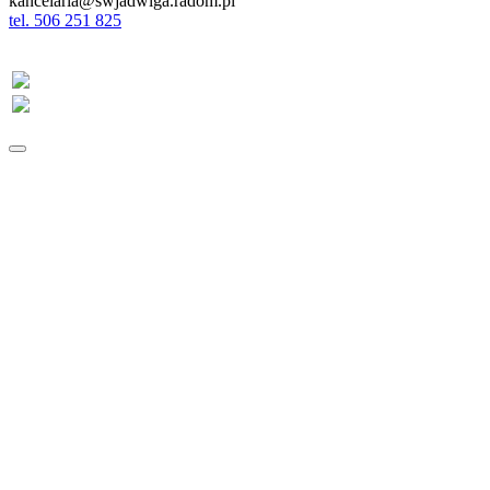
kancelaria@swjadwiga.radom.pl
tel. 506 251 825
Znajdź nas na:
Facebooku
YouTube