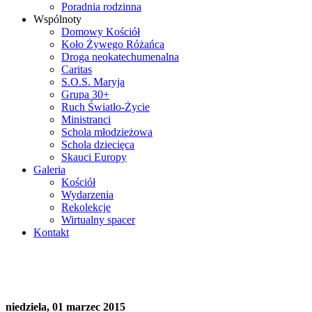
Poradnia rodzinna
Wspólnoty
Domowy Kościół
Koło Żywego Różańca
Droga neokatechumenalna
Caritas
S.O.S. Maryja
Grupa 30+
Ruch Światło-Życie
Ministranci
Schola młodzieżowa
Schola dziecięca
Skauci Europy
Galeria
Kościół
Wydarzenia
Rekolekcje
Wirtualny spacer
Kontakt
niedziela, 01 marzec 2015