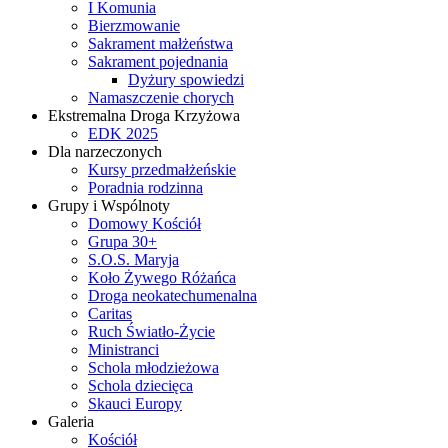
I Komunia
Bierzmowanie
Sakrament małżeństwa
Sakrament pojednania
Dyżury spowiedzi
Namaszczenie chorych
Ekstremalna Droga Krzyżowa
EDK 2025
Dla narzeczonych
Kursy przedmałżeńskie
Poradnia rodzinna
Grupy i Wspólnoty
Domowy Kościół
Grupa 30+
S.O.S. Maryja
Koło Żywego Różańca
Droga neokatechumenalna
Caritas
Ruch Światło-Życie
Ministranci
Schola młodzieżowa
Schola dziecięca
Skauci Europy
Galeria
Kościół