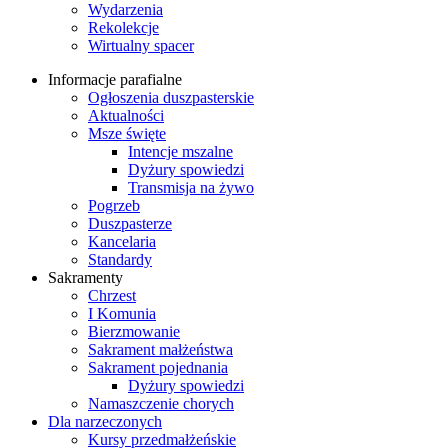
Wydarzenia
Rekolekcje
Wirtualny spacer
Informacje parafialne
Ogłoszenia duszpasterskie
Aktualności
Msze święte
Intencje mszalne
Dyżury spowiedzi
Transmisja na żywo
Pogrzeb
Duszpasterze
Kancelaria
Standardy
Sakramenty
Chrzest
I Komunia
Bierzmowanie
Sakrament małżeństwa
Sakrament pojednania
Dyżury spowiedzi
Namaszczenie chorych
Dla narzeczonych
Kursy przedmałżeńskie